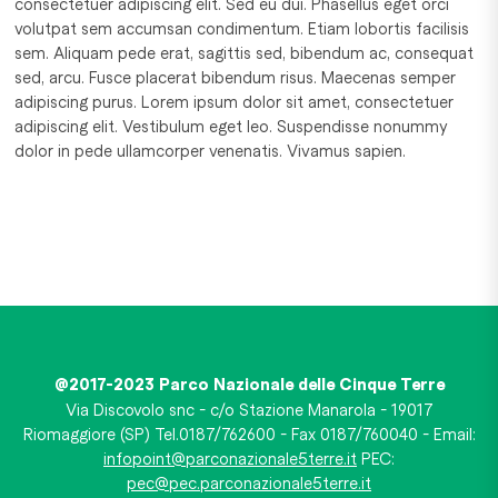
consectetuer adipiscing elit. Sed eu dui. Phasellus eget orci
volutpat sem accumsan condimentum. Etiam lobortis facilisis
sem. Aliquam pede erat, sagittis sed, bibendum ac, consequat
sed, arcu. Fusce placerat bibendum risus. Maecenas semper
adipiscing purus. Lorem ipsum dolor sit amet, consectetuer
adipiscing elit. Vestibulum eget leo. Suspendisse nonummy
dolor in pede ullamcorper venenatis. Vivamus sapien.
@2017-2023 Parco Nazionale delle Cinque Terre
Via Discovolo snc - c/o Stazione Manarola - 19017
Riomaggiore (SP) Tel.0187/762600 - Fax 0187/760040 - Email:
infopoint@parconazionale5terre.it
PEC:
pec@pec.parconazionale5terre.it