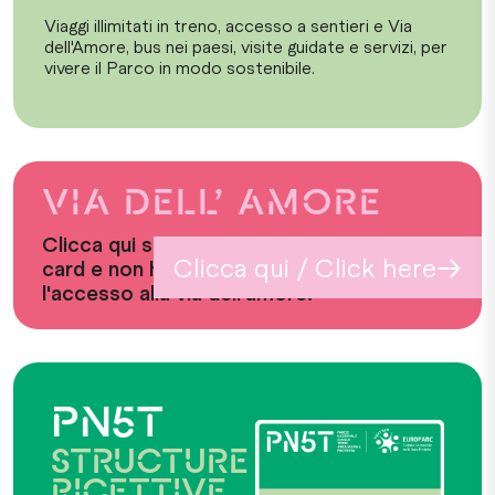
Viaggi illimitati in treno, accesso a sentieri e Via
dell'Amore, bus nei paesi, visite guidate e servizi, per
vivere il Parco in modo sostenibile.
VIA DELL’ AMORE
Clicca qui se hai già acquistato una
→
Clicca qui / Click here
card e non hai ancora prenotato
l'accesso alla via dell'amore.
PN5T
STRUCTURE
RICETTIVE