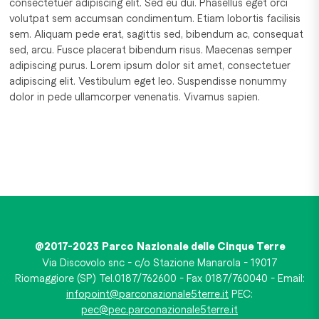
consectetuer adipiscing elit. Sed eu dui. Phasellus eget orci
volutpat sem accumsan condimentum. Etiam lobortis facilisis
sem. Aliquam pede erat, sagittis sed, bibendum ac, consequat
sed, arcu. Fusce placerat bibendum risus. Maecenas semper
adipiscing purus. Lorem ipsum dolor sit amet, consectetuer
adipiscing elit. Vestibulum eget leo. Suspendisse nonummy
dolor in pede ullamcorper venenatis. Vivamus sapien.
@2017-2023 Parco Nazionale delle Cinque Terre
Via Discovolo snc - c/o Stazione Manarola - 19017
Riomaggiore (SP) Tel.0187/762600 - Fax 0187/760040 - Email:
infopoint@parconazionale5terre.it
PEC:
pec@pec.parconazionale5terre.it