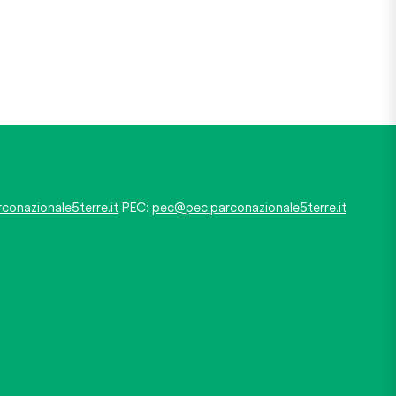
conazionale5terre.it
PEC:
pec@pec.parconazionale5terre.it